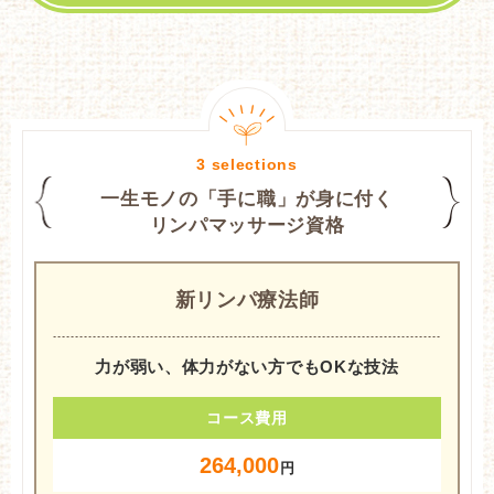
一生モノの「手に職」が身に付く
リンパマッサージ資格
新リンパ療法師
力が弱い、体力がない方でもOKな技法
コース費用
264,000
円