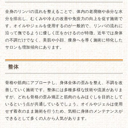
全身のリンパの流れを整えることで、体内の老廃物や余分な水
分を排出し、むくみや冷えの改善や免疫力の向上を促す施術で
す。オイルやジェルを使用するのが一般的で、リンパの流れに
沿って撫でるように優しく圧をかけるのが特徴。近年では身体
の不調だけでなく、美肌や小顔、痩身へを導く施術に特化した
サロンも増加傾向にあります。
整体
骨格や筋肉にアプローチし、身体全体の歪みを整え、不調を改
善していく施術です。整体には多種多様な技術や流派がありま
すが、どれも骨格の歪み矯正と筋肉のもみほぐしを目的として
いるという点が共通しているでしょう。オイルやジェルは使用
せず着衣のまま施術を行うため、気軽に身体のメンテナンスが
できるとして多くの人から人気があります。