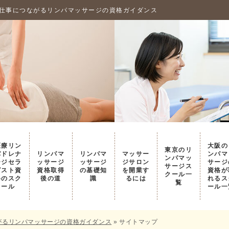
ノの仕事につながるリンパマッサージの資格ガイダンス
医療リン
大阪の
東京のリ
パドレナ
リンパマ
リンパマ
マッサー
ンパマ
ンパマッ
ージセラ
ッサージ
ッサージ
ジサロン
サージ
サージス
ピスト資
資格取得
の基礎知
を開業す
資格が
クール一
格のスク
後の道
識
るには
れるス
覧
ール
ール一
ながるリンパマッサージの資格ガイダンス
»
サイトマップ