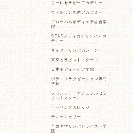
フーレセラピーアカデミー
ウィルワン整体アカデミー
グローバルボディケア総合学
院
SEASメディカルリンパアカ
デミー
タイド・リンパカレッジ
東京セラピストスクール
日本ボディーケア学院
ボディリラクゼーション専門
学院
フランシラ・ナチュラルセラ
ピストスクール
ヒーリングカレッジ
ティートゥリー
予防医学リンパセラピスト学
院