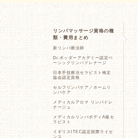
リンパマッサージ資格の種
類・費用まとめ
新リンパ療法師
Dr.ボッダーアカデミー認定ベ
ーシックリンパドレナージ
日本手技療法セラピスト検定
協会認定資格
セルフリンパケア／ホームリ
ンパケア
メディカルアロマ リンパドレ
ナージュ
メディカルリンパボディA級セ
ラピスト
イギリスITEC認定国際ライセ
ンス