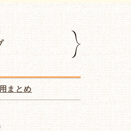
プ
用まとめ
ジ