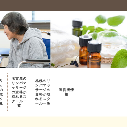
名古屋の
リ
札幌のリ
リンパマ
ッ
ンパマッ
ッサージ
の
サージの
運営者情
の資格が
取
資格が取
報
取れるス
ク
れるスク
クール一
覧
ール一覧
覧