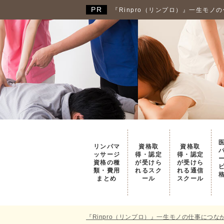
『Rinpro（リンプロ）』一生モ
リンパマ
資格取
資格取
ッサージ
得・認定
得・認定
資格の種
が受けら
が受けら
類・費用
れるスク
れる通信
まとめ
ール
スクール
『Rinpro（リンプロ）』一生モノの仕事につ