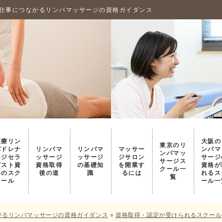
ノの仕事につながるリンパマッサージの資格ガイダンス
医療リン
大阪の
東京のリ
パドレナ
リンパマ
リンパマ
マッサー
ンパマ
ンパマッ
ージセラ
ッサージ
ッサージ
ジサロン
サージ
サージス
ピスト資
資格取得
の基礎知
を開業す
資格が
クール一
格のスク
後の道
識
るには
れるス
覧
ール
ール一
ながるリンパマッサージの資格ガイダンス
»
資格取得・認定が受けられるスクール