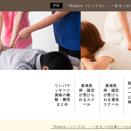
『Rinpro（リンプロ）』一生モ
リンパマ
資格取
資格取
ッサージ
得・認定
得・認定
資格の種
が受けら
が受けら
類・費用
れるスク
れる通信
まとめ
ール
スクール
『Rinpro（リンプロ）』一生モノの仕事につ