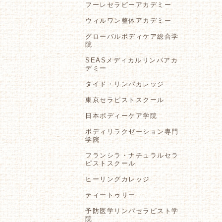
フーレセラピーアカデミー
ウィルワン整体アカデミー
グローバルボディケア総合学
院
SEASメディカルリンパアカ
デミー
タイド・リンパカレッジ
東京セラピストスクール
日本ボディーケア学院
ボディリラクゼーション専門
学院
フランシラ・ナチュラルセラ
ピストスクール
ヒーリングカレッジ
ティートゥリー
予防医学リンパセラピスト学
院