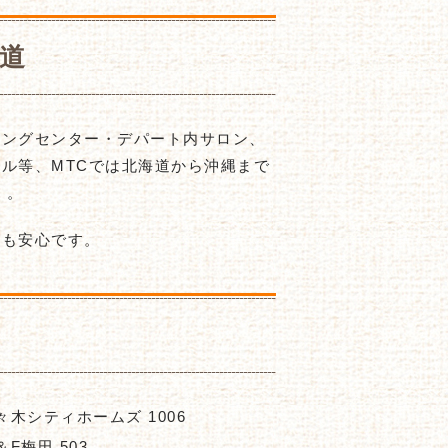
道
ピングセンター・デパート内サロン、
ル等、MTCでは北海道から沖縄まで
）。
後も安心です。
代々木シティホームズ 1006
F梅田 503