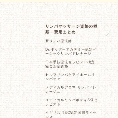
リンパマッサージ資格の種
類・費用まとめ
新リンパ療法師
Dr.ボッダーアカデミー認定ベ
ーシックリンパドレナージ
日本手技療法セラピスト検定
協会認定資格
セルフリンパケア／ホームリ
ンパケア
メディカルアロマ リンパドレ
ナージュ
メディカルリンパボディA級セ
ラピスト
イギリスITEC認定国際ライセ
ンス