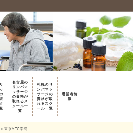
名古屋の
リ
札幌のリ
リンパマ
ッ
ンパマッ
ッサージ
の
サージの
運営者情
の資格が
取
資格が取
報
取れるス
ク
れるスク
クール一
覧
ール一覧
覧
»
東京MTC学院