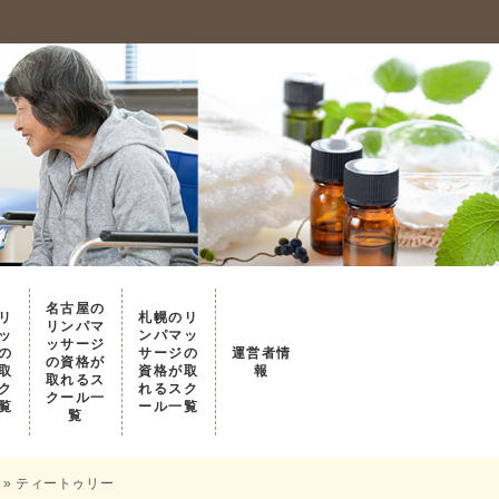
名古屋の
リ
札幌のリ
リンパマ
ッ
ンパマッ
ッサージ
の
サージの
運営者情
の資格が
取
資格が取
報
取れるス
ク
れるスク
クール一
覧
ール一覧
覧
»
ティートゥリー