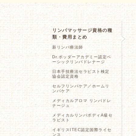
リンパマッサージ資格の種
類・費用まとめ
新リンパ療法師
Dr.ボッダーアカデミー認定ベ
ーシックリンパドレナージ
日本手技療法セラピスト検定
協会認定資格
セルフリンパケア／ホームリ
ンパケア
メディカルアロマ リンパドレ
ナージュ
メディカルリンパボディA級セ
ラピスト
イギリスITEC認定国際ライセ
ンス