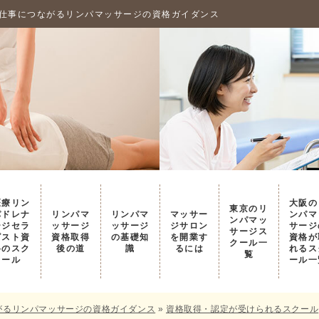
ノの仕事につながるリンパマッサージの資格ガイダンス
医療リン
大阪の
東京のリ
パドレナ
リンパマ
リンパマ
マッサー
ンパマ
ンパマッ
ージセラ
ッサージ
ッサージ
ジサロン
サージ
サージス
ピスト資
資格取得
の基礎知
を開業す
資格が
クール一
格のスク
後の道
識
るには
れるス
覧
ール
ール一
ながるリンパマッサージの資格ガイダンス
»
資格取得・認定が受けられるスクール