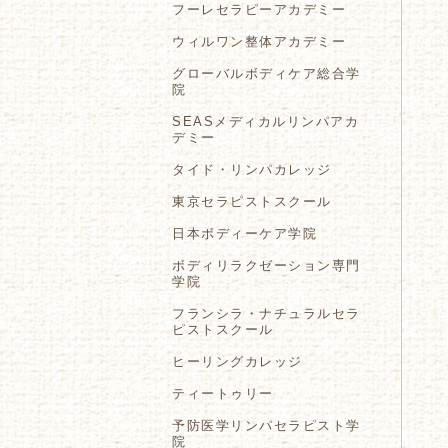
フーレセラピーアカデミー
ウィルワン整体アカデミー
グローバルボディケア総合学
院
SEASメディカルリンパアカ
デミー
タイド・リンパカレッジ
東京セラピストスクール
日本ボディーケア学院
ボディリラクゼーション専門
学院
フランシラ・ナチュラルセラ
ピストスクール
ヒーリングカレッジ
ティートゥリー
予防医学リンパセラピスト学
院