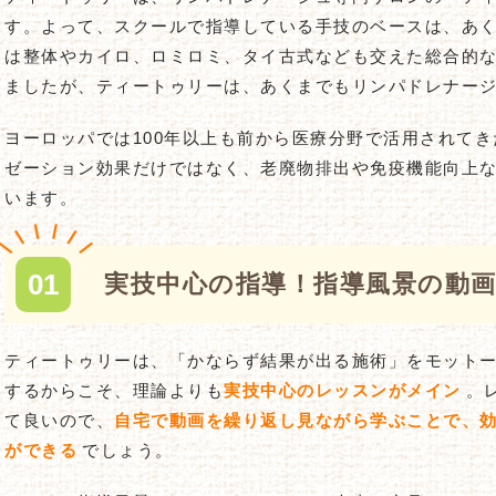
す。よって、スクールで指導している手技のベースは、あ
は整体やカイロ、ロミロミ、タイ古式なども交えた総合的
ましたが、ティートゥリーは、あくまでもリンパドレナージ
ヨーロッパでは100年以上も前から医療分野で活用されて
ゼーション効果だけではなく、老廃物排出や免疫機能向上
います。
実技中心の指導！指導風景の動画
ティートゥリーは、「かならず結果が出る施術」をモット
するからこそ、理論よりも
実技中心のレッスンがメイン
。
て良いので、
自宅で動画を繰り返し見ながら学ぶことで、
ができる
でしょう。