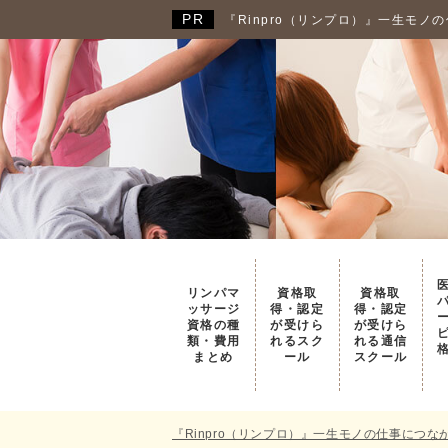
『Rinpro（リンプロ）』一生モ
リンパマ
資格取
資格取
ッサージ
得・認定
得・認定
資格の種
が受けら
が受けら
類・費用
れるスク
れる通信
まとめ
ール
スクール
『Rinpro（リンプロ）』一生モノの仕事につ